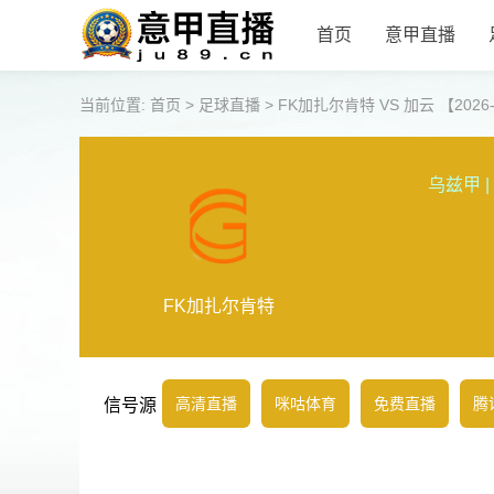
首页
意甲直播
当前位置:
首页
>
足球直播
>
FK加扎尔肯特 VS 加云 【2026-06
乌兹甲
|
FK加扎尔肯特
高清直播
咪咕体育
免费直播
腾
信号源