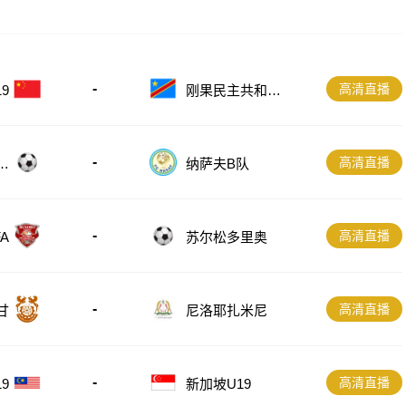
-
高清直播
刚果民主共和国
9
U23
-
高清直播
斯
纳萨夫B队
-
高清直播
A
苏尔松多里奥
-
高清直播
甘
尼洛耶扎米尼
-
高清直播
9
新加坡U19