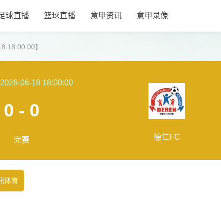
足球直播
篮球直播
意甲资讯
意甲录像
 18:00:00】
2026-06-18 18:00:00
0 - 0
德仁FC
完赛
讯体育