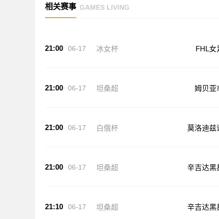
相关赛事
GAMES LIVING
21:00
06-17
冰女杯
FHL女
21:00
06-17
坦桑超
姆贝亚
21:00
06-17
白俄杯
莫洛迪兹
21:00
06-17
坦桑超
辛吉达黑
21:10
06-17
坦桑超
辛吉达黑