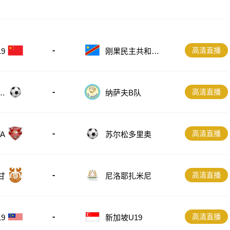
-
高清直播
刚果民主共和国
9
U23
-
高清直播
斯
纳萨夫B队
-
高清直播
A
苏尔松多里奥
-
高清直播
甘
尼洛耶扎米尼
-
高清直播
9
新加坡U19