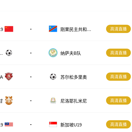
-
高清直播
刚果民主共和国
9
U23
-
高清直播
斯
纳萨夫B队
-
高清直播
A
苏尔松多里奥
-
高清直播
甘
尼洛耶扎米尼
-
高清直播
9
新加坡U19