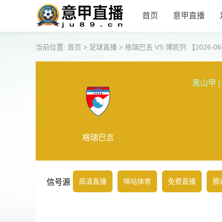
首页
意甲直播
当前位置:
首页
>
足球直播
>
格瑞巴吉 VS 博凯列 【2026-06-0
黑山甲
|
格瑞巴吉
高清直播
咪咕体育
免费直播
腾
信号源