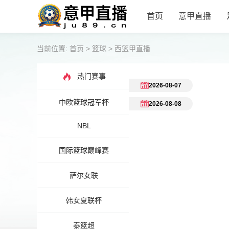
首页
意甲直播
当前位置:
首页
>
篮球
>
西篮甲直播
热门赛事
2026-08-07
中欧篮球冠军杯
2026-08-08
NBL
国际篮球巅峰赛
萨尔女联
韩女夏联杯
泰篮超