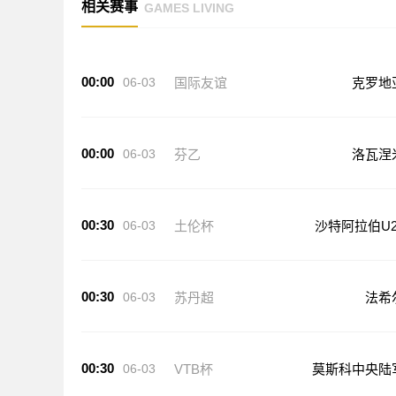
相关赛事
GAMES LIVING
00:00
06-03
国际友谊
克罗地
00:00
06-03
芬乙
洛瓦涅
00:30
06-03
土伦杯
沙特阿拉伯U2
00:30
06-03
苏丹超
法希
00:30
06-03
VTB杯
莫斯科中央陆