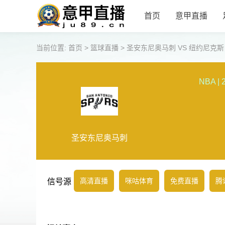
首页
意甲直播
当前位置:
首页
>
篮球直播
>
圣安东尼奥马刺 VS 纽约尼克斯 【20
NBA
|
圣安东尼奥马刺
高清直播
咪咕体育
免费直播
腾
信号源